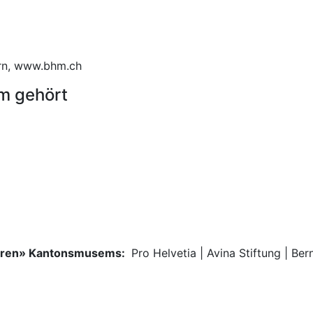
ern, www.bhm.ch
m gehört
deren» Kantonsmusems:
Pro Helvetia | Avina Stiftung | Be