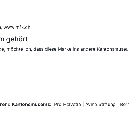
n, www.mfk.ch
m gehört
inde, möchte ich, dass diese Marke ins andere Kantonsmus
deren» Kantonsmusems:
Pro Helvetia | Avina Stiftung | Be