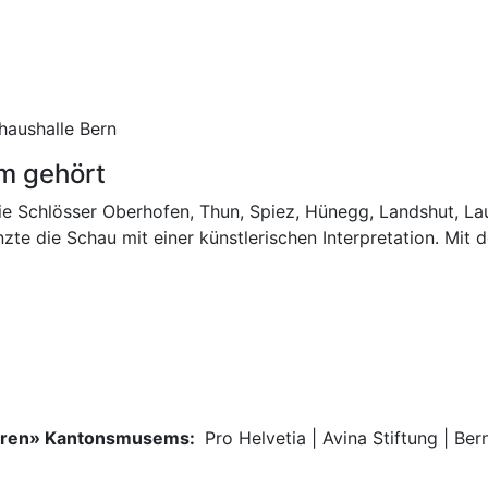
haushalle Bern
m gehört
ie Schlösser Oberhofen, Thun, Spiez, Hünegg, Landshut, La
zte die Schau mit einer künstlerischen Interpretation. Mi
deren» Kantonsmusems:
Pro Helvetia | Avina Stiftung | Be